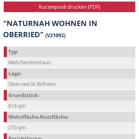
Kurzexposé drucken (PDF)
"NATURNAH WOHNEN IN
OBERRIED"
(V21092)
Typ:
Mehrfamilienhaus
Lage:
Oberried-St.Wilhelm
Grundstück:
818 qm
Wohnfläche-Nutzfläche:
210 qm
Besichtigung: