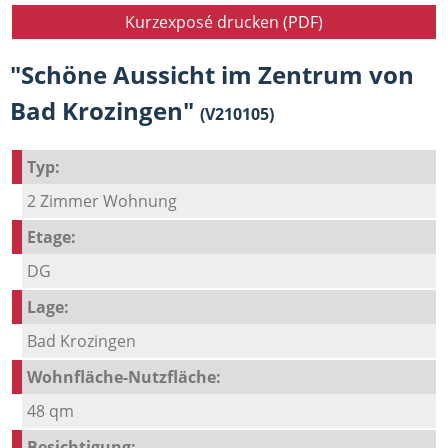
Kurzexposé drucken (PDF)
"Schöne Aussicht im Zentrum von
Bad Krozingen"
(V210105)
Typ:
2 Zimmer Wohnung
Etage:
DG
Lage:
Bad Krozingen
Wohnfläche-Nutzfläche:
48 qm
Besichtigung: