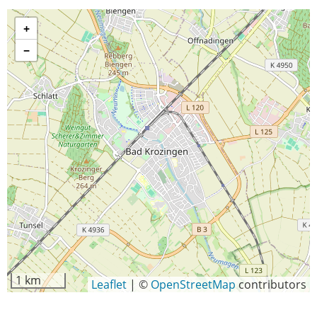
+
−
1 km
Leaflet
|
©
OpenStreetMap
contributors