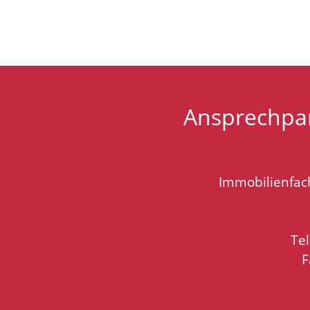
Ansprechpar
Immobilienfach
Te
F