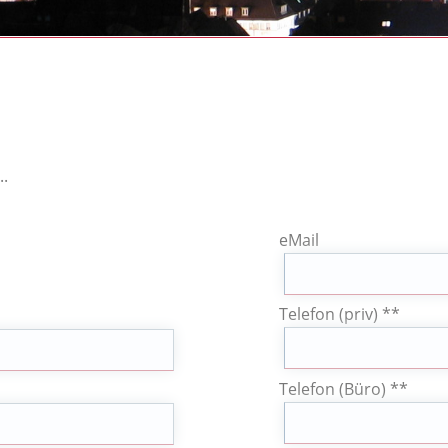
..
eMail
Telefon (priv) **
Telefon (Büro) **