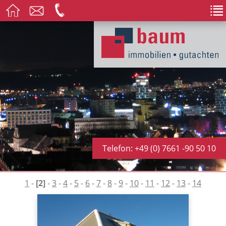
Telefon: +49 (0) 7661 -90 50 10
1
-
[2]
-
3
-
4
-
5
-
6
-
7
-
8
-
9
-
10
-
11
-
12
-
13
-
14